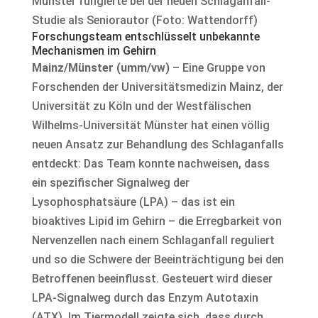
Münster fungierte bei der neuen Schlaganfall-
Studie als Seniorautor (Foto: Wattendorff)
Forschungsteam entschlüsselt unbekannte
Mechanismen im Gehirn
Mainz/Münster (umm/vw)
– Eine Gruppe von
Forschenden der Universitätsmedizin Mainz, der
Universität zu Köln und der Westfälischen
Wilhelms-Universität Münster hat einen völlig
neuen Ansatz zur Behandlung des Schlaganfalls
entdeckt: Das Team konnte nachweisen, dass
ein spezifischer Signalweg der
Lysophosphatsäure (LPA) – das ist ein
bioaktives Lipid im Gehirn – die Erregbarkeit von
Nervenzellen nach einem Schlaganfall reguliert
und so die Schwere der Beeinträchtigung bei den
Betroffenen beeinflusst. Gesteuert wird dieser
LPA-Signalweg durch das Enzym Autotaxin
(ATX). Im Tiermodell zeigte sich, dass durch