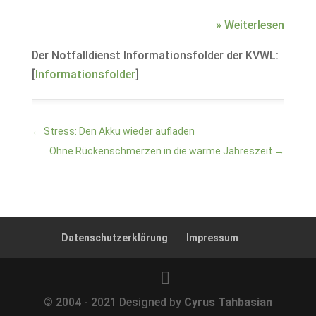
» Weiterlesen
Der Notfalldienst Informationsfolder der KVWL:
[
Informationsfolder
]
←
Stress: Den Akku wieder aufladen
Ohne Rückenschmerzen in die warme Jahreszeit
→
Datenschutzerklärung
Impressum
© 2004 - 2021 Designed by
Cyrus Tahbasian